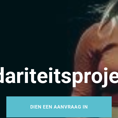
dariteitsproj
DIEN EEN AANVRAAG IN