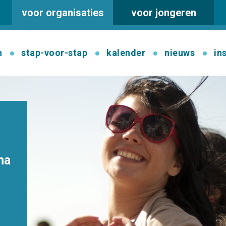
voor organisaties
voor jongeren
n
stap-voor-stap
kalender
nieuws
in
ma