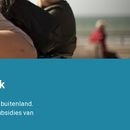
k
f buitenland.
bsidies van