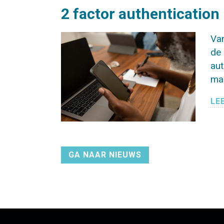
2 factor authentication
Van
de 
aut
maa
LE
GA NAAR NIEUWS