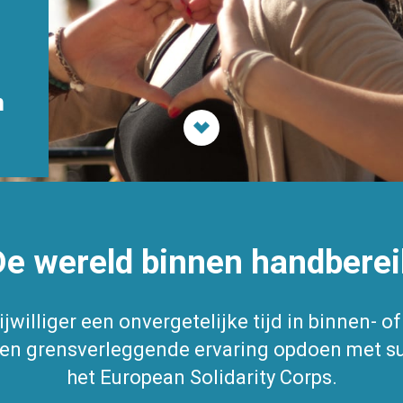
n
scroll
De wereld binnen handberei
jwilliger een onvergetelijke tijd in binnen- o
ren grensverleggende ervaring opdoen met su
het European Solidarity Corps.