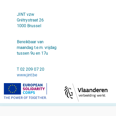
JINT vzw
Grétrystraat 26
1000 Brussel
Bereikbaar van
maandag t.e.m. vrijdag
tussen 9u en 17u
T 02 209 07 20
www.jint.be
©2018 JINT vzw