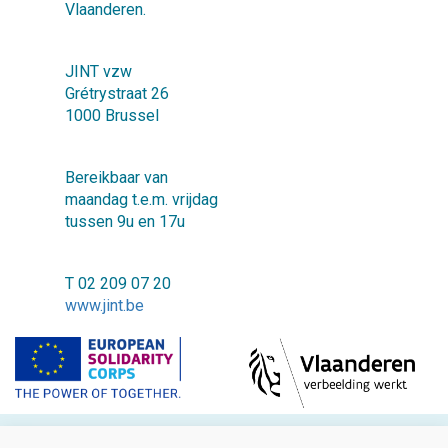
Vlaanderen.
JINT vzw
Grétrystraat 26
1000 Brussel
Bereikbaar van
maandag t.e.m. vrijdag
tussen 9u en 17u
T 02 209 07 20
www.jint.be