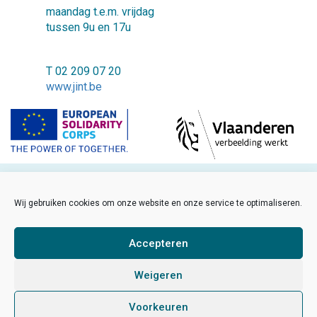
maandag t.e.m. vrijdag
tussen 9u en 17u
T 02 209 07 20
www.jint.be
©2018 JINT vzw
Wij gebruiken cookies om onze website en onze service te optimaliseren.
FAQ
Cookiebeleid
Accepteren
Disclaimer
Weigeren
Sitemap
Voorkeuren
Developed by Sinergio
/
Made by Hanna