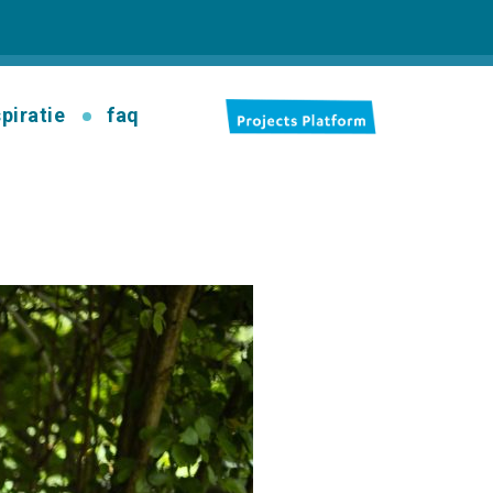
spiratie
faq