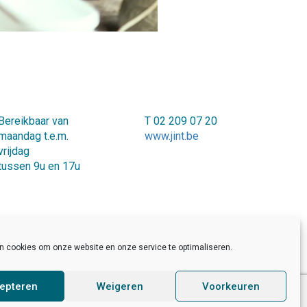
Bereikbaar van
T 02 209 07 20
maandag t.e.m.
www.jint.be
vrijdag
tussen 9u en 17u
en cookies om onze website en onze service te optimaliseren.
epteren
Weigeren
Voorkeuren
Developed by Sinergio
/
Made by