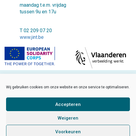
maandag t.e.m. vrijdag
tussen 9u en 17u
T 02 209 07 20
www.jint.be
©2018 JINT vzw
Wij gebruiken cookies om onze website en onze service te optimaliseren.
FAQ
Cookiebeleid
Accepteren
Disclaimer
Weigeren
Sitemap
Voorkeuren
Developed by Sinergio
/
Made by Hanna