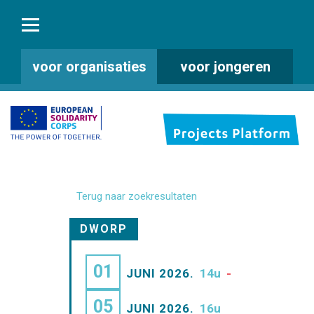
voor organisaties
voor jongeren
Terug naar zoekresultaten
DWORP
01
JUNI 2026.
14u
-
05
JUNI 2026.
16u