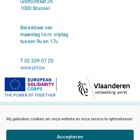
Grétrystraat 26
1000 Brussel
Bereikbaar van
maandag t.e.m. vrijdag
tussen 9u en 17u
T 02 209 07 20
www.jint.be
©2018 JINT vzw
Wij gebruiken cookies om onze website en onze service te optimaliseren.
FAQ
Cookiebeleid
Accepteren