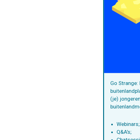
Go Strange: 
buitenlandp
(je) jongere
buitenlandmo
Webinars;
Q&A’s;
Chatsessi