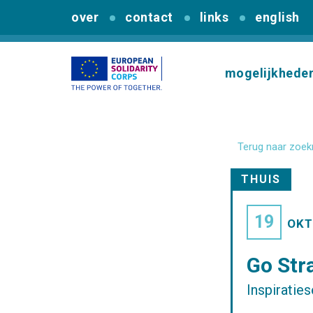
over
contact
links
english
mogelijkhede
Terug naar zoek
THUIS
19
OKT
Go Str
Inspiratie