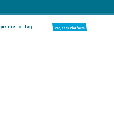
spiratie
faq