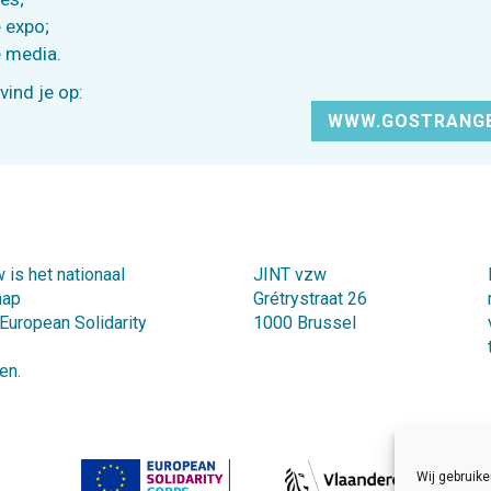
 expo;
e media.
vind je op:
WWW.GOSTRANGE
 is het nationaal
JINT vzw
hap
Grétrystraat 26
 European Solidarity
1000 Brussel
en.
Wij gebruik