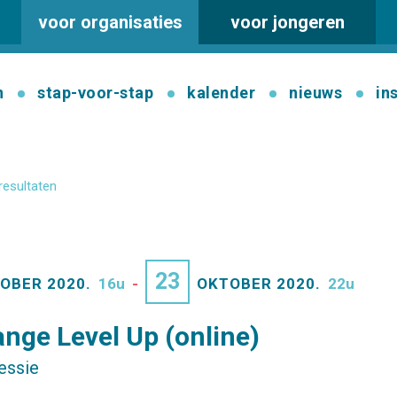
voor organisaties
voor jongeren
n
stap-voor-stap
kalender
nieuws
in
resultaten
23
OBER 2020.
16u
-
OKTOBER 2020.
22u
ange Level Up (online)
sessie