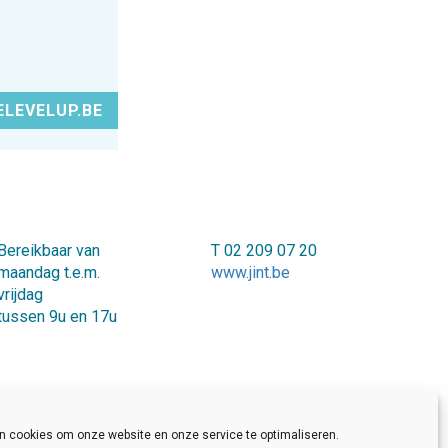
LEVELUP.BE
Bereikbaar van
T 02 209 07 20
maandag t.e.m.
www.jint.be
vrijdag
tussen 9u en 17u
en cookies om onze website en onze service te optimaliseren.