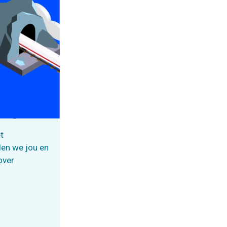
t
len we jou en
over