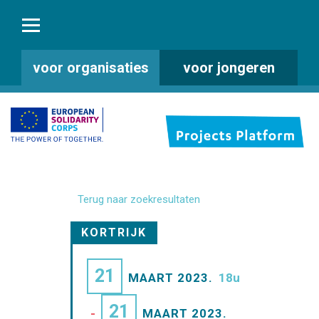
voor organisaties
voor jongeren
Terug naar zoekresultaten
KORTRIJK
21
MAART 2023.
18u
21
-
MAART 2023.