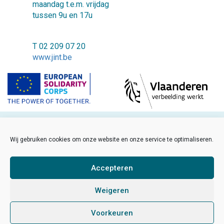
maandag t.e.m. vrijdag
tussen 9u en 17u
T 02 209 07 20
www.jint.be
©2018 JINT vzw
Wij gebruiken cookies om onze website en onze service te optimaliseren.
FAQ
Cookiebeleid
Accepteren
Disclaimer
Weigeren
Sitemap
Voorkeuren
Developed by Sinergio
/
Made by Hanna