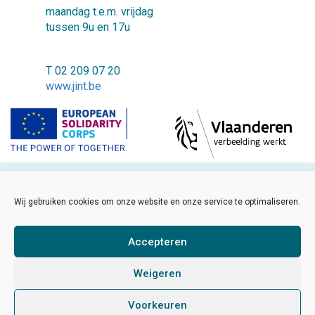
maandag t.e.m. vrijdag
tussen 9u en 17u
T 02 209 07 20
www.jint.be
©2018 JINT vzw
Wij gebruiken cookies om onze website en onze service te optimaliseren.
FAQ
Cookiebeleid
Accepteren
Disclaimer
Weigeren
Sitemap
Voorkeuren
Developed by Sinergio
/
Made by Hanna