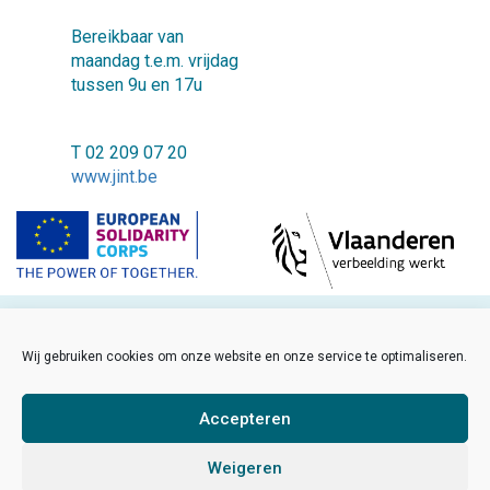
Bereikbaar van
maandag t.e.m. vrijdag
tussen 9u en 17u
T 02 209 07 20
www.jint.be
©2018 JINT vzw
Wij gebruiken cookies om onze website en onze service te optimaliseren.
FAQ
Cookiebeleid
Accepteren
Disclaimer
Weigeren
Sitemap