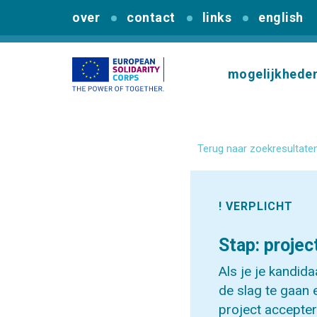
over
contact
links
english
mogelijkhede
Terug naar zoekresultate
! VERPLICHT
Stap: projec
Als je je kandid
de slag te gaan
project accepter