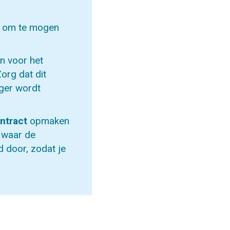
rd om te mogen
en voor het
Zorg dat dit
iger wordt
ntract
opmaken
, waar de
d door, zodat je