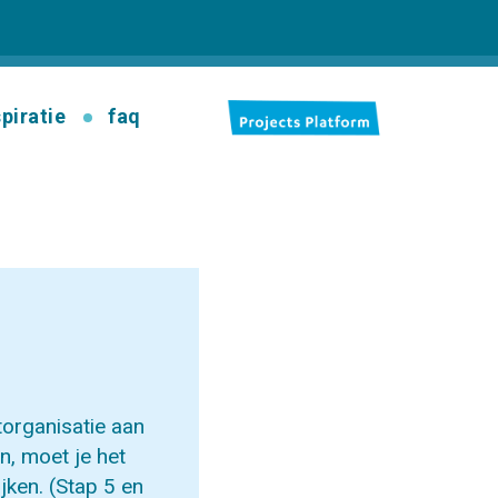
spiratie
faq
torganisatie aan
, moet je het
jken. (Stap 5 en