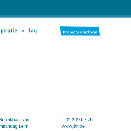
spiratie
faq
Bereikbaar van
T 02 209 07 20
maandag t.e.m.
www.jint.be