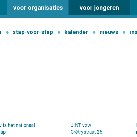
voor organisaties
voor jongeren
n
stap-voor-stap
kalender
nieuws
in
 is het nationaal
JINT vzw
hap
Grétrystraat 26