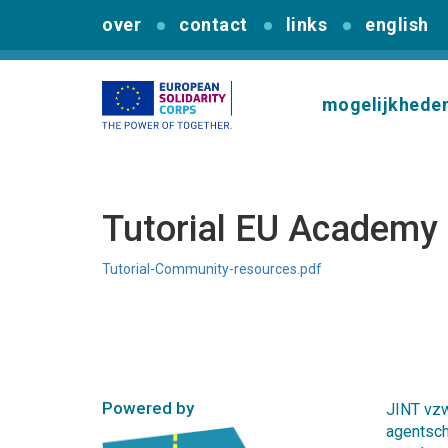
over
contact
links
english
mogelijkhede
Tutorial EU Academy
Tutorial-Community-resources.pdf
Powered by
JINT vzw
agentsc