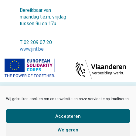
Bereikbaar van
maandag t.e.m. vrijdag
tussen 9u en 17u
T 02 209 07 20
www.jint.be
©2018 JINT vzw
Wij gebruiken cookies om onze website en onze service te optimaliseren.
FAQ
Cookiebeleid
Accepteren
Disclaimer
Weigeren
Sitemap