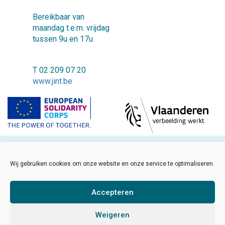
Bereikbaar van
maandag t.e.m. vrijdag
tussen 9u en 17u
T 02 209 07 20
www.jint.be
©2018 JINT vzw
Wij gebruiken cookies om onze website en onze service te optimaliseren.
FAQ
Cookiebeleid
Accepteren
Disclaimer
Weigeren
Sitemap