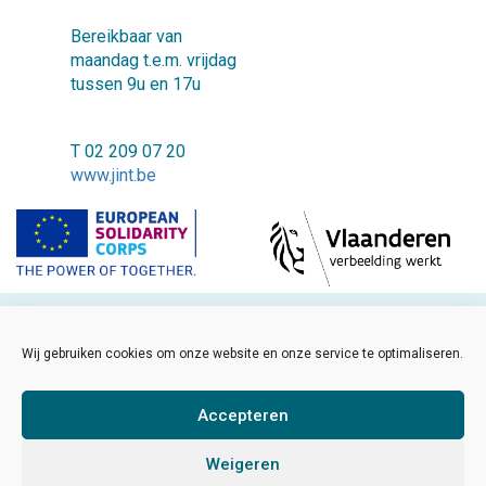
Bereikbaar van
maandag t.e.m. vrijdag
tussen 9u en 17u
T 02 209 07 20
www.jint.be
©2018 JINT vzw
Wij gebruiken cookies om onze website en onze service te optimaliseren.
FAQ
Cookiebeleid
Accepteren
Disclaimer
Weigeren
Sitemap