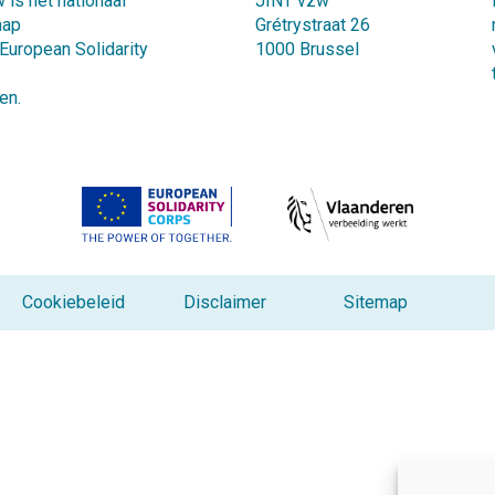
 is het nationaal
JINT vzw
hap
Grétrystraat 26
 European Solidarity
1000 Brussel
en.
Cookiebeleid
Disclaimer
Sitemap