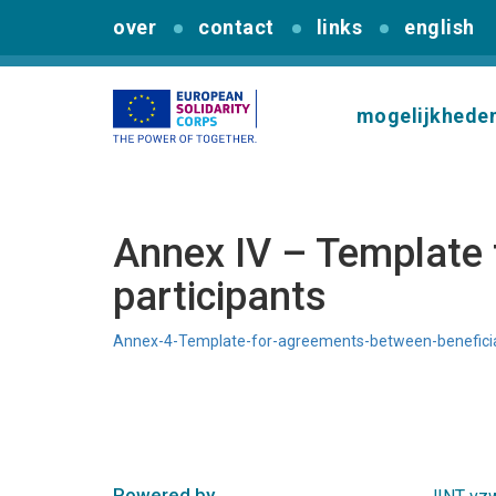
over
contact
links
english
mogelijkhede
Annex IV – Template 
participants
Annex-4-Template-for-agreements-between-beneficiar
Powered by