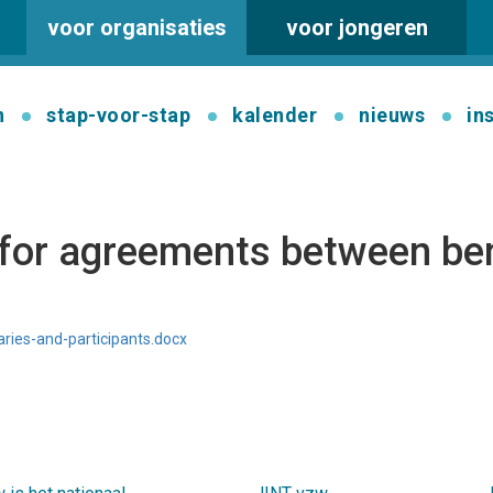
voor organisaties
voor jongeren
n
stap-voor-stap
kalender
nieuws
in
for agreements between ben
ies-and-participants.docx