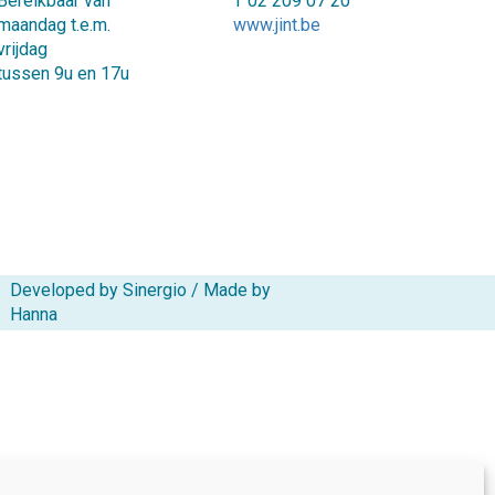
Bereikbaar van
T 02 209 07 20
maandag t.e.m.
www.jint.be
vrijdag
tussen 9u en 17u
Developed by Sinergio
/
Made by
Hanna