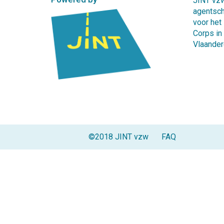
JINT vzw
agentsc
voor het
Corps in
Vlaander
©2018 JINT vzw
FAQ