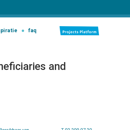
spiratie
faq
eficiaries and