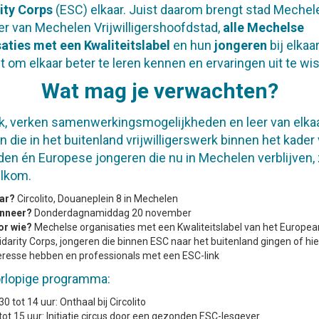
ity Corps
(ESC) elkaar. Juist daarom brengt stad Mechele
er van Mechelen Vrijwilligershoofdstad,
alle Mechelse
aties met een Kwaliteitslabel
en hun
jongeren
bij elkaa
om elkaar beter te leren kennen en ervaringen uit te wi
Wat mag je verwachten?
, verken samenwerkingsmogelijkheden en leer van elkaa
n die in het buitenland vrijwilligerswerk binnen het kader
en én Europese jongeren die nu in Mechelen verblijven, 
elkom.
ar?
Circolito, Douaneplein 8 in Mechelen
nneer?
Donderdagnamiddag 20 november
or wie?
Mechelse organisaties met een Kwaliteitslabel van het Europea
idarity Corps, jongeren die binnen ESC naar het buitenland gingen of hie
eresse hebben en professionals met een ESC-link
rlopige programma:
30 tot 14 uur: Onthaal bij Circolito
tot 15 uur: Initiatie circus door een gezonden ESC-lesgever