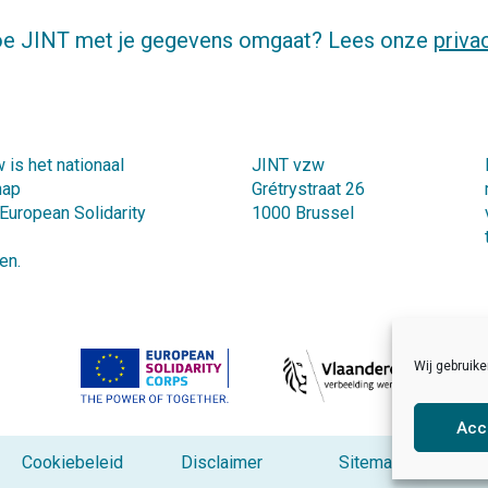
oe JINT met je gegevens omgaat? Lees onze
priva
 is het nationaal
JINT vzw
hap
Grétrystraat 26
 European Solidarity
1000 Brussel
en.
Wij gebruik
Acc
Cookiebeleid
Disclaimer
Sitemap