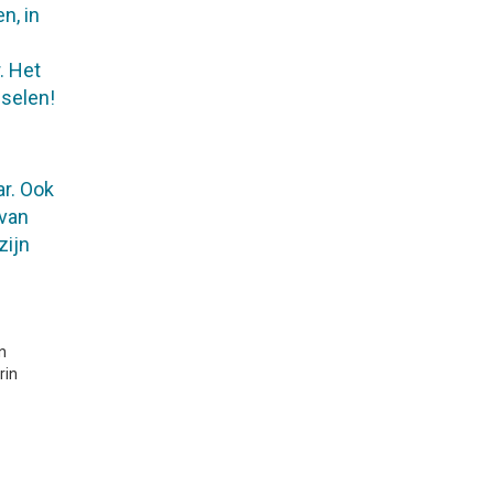
n, in
r. Het
sselen!
r. Ook
 van
zijn
n
rin