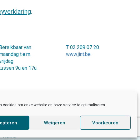
cyverklaring
.
Bereikbaar van
T 02 209 07 20
maandag t.e.m.
www.jint.be
vrijdag
tussen 9u en 17u
en cookies om onze website en onze service te optimaliseren.
epteren
Weigeren
Voorkeuren
Developed by Sinergio
/
Made by
Hanna