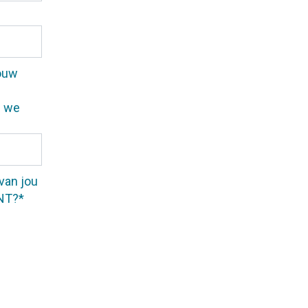
ouw
n we
van jou
INT?*