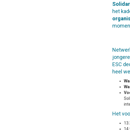
Solidar
het kad
organis
moment 
Netwerk
jongere
ESC ded
heel w
Wa
Wa
Vo
Sol
int
Het voo
13.
14 