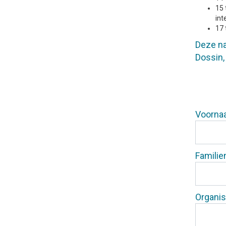
15 
int
17 
Deze na
Dossin,
Voorna
Famili
Organis