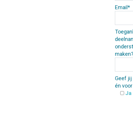
Email*
Toegan
deelnam
onders
maken
Geef ji
én voor
Ja