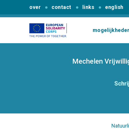
over
contact
links
english
mogelijkhede
Mechelen Vrijwill
Schrij
Natuurl