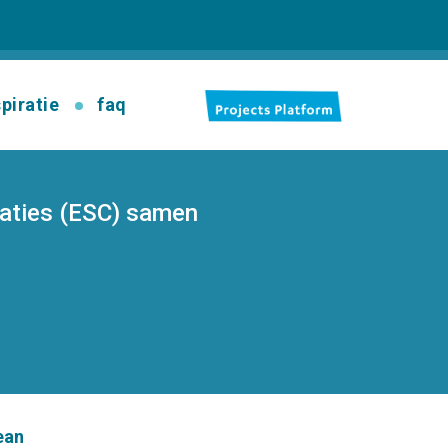
spiratie
faq
saties (ESC) samen
ean