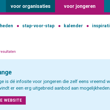
voor organisaties
voor jongeren
kheden
stap-voor-stap
kalender
inspirat
resultaten
ange
e is dé infosite voor jongeren die zelf eens vreemd wi
vindt er een erg uitgebreid aanbod aan mogelijkheden
E WEBSITE