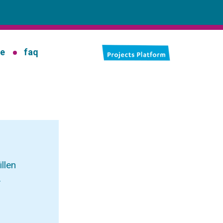
ie
faq
llen
.