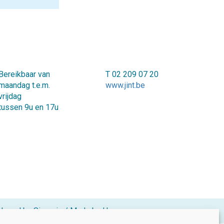
Bereikbaar van
T 02 209 07 20
maandag t.e.m.
www.jint.be
vrijdag
tussen 9u en 17u
loped by Sinergio
/
Made by Hanna