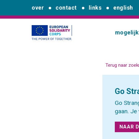
over
contact
links
english
mogelij
Terug naar zoek
Go Str
Go Strang
gaan. Je 
NAAR D