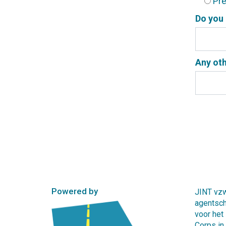
Pre
Do you 
Any oth
Geliev
dit
veld
leeg
te
laten.
Powered by
JINT vzw
agentsc
voor het
Corps in