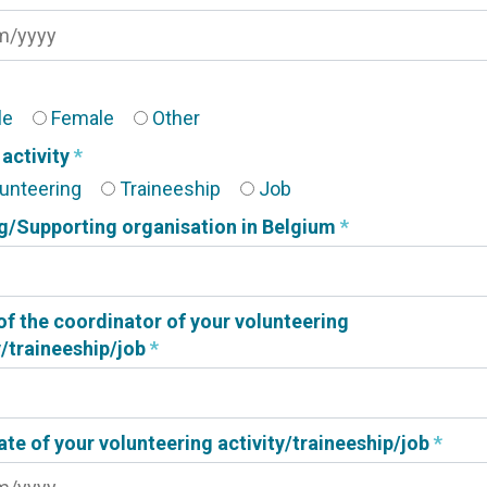
le
Female
Other
 activity
*
unteering
Traineeship
Job
g/Supporting organisation in Belgium
*
of the coordinator of your volunteering
y/traineeship/job
*
ate of your volunteering activity/traineeship/job
*