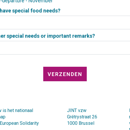
-departure - November
have special food needs?
er special needs or important remarks?
e
 is het nationaal
JINT vzw
hap
Grétrystraat 26
 European Solidarity
1000 Brussel