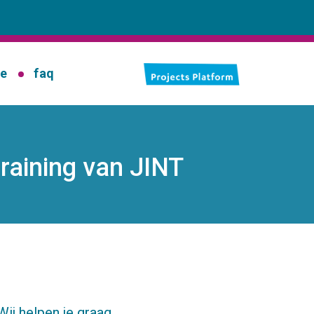
ie
faq
training van JINT
Wij helpen je graag