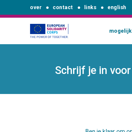
over
contact
links
english
mogelij
Schrijf je in vo
Ben je klaar om op