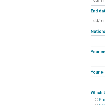
End dat
Nation
Your c
Your e
Which t
Pre