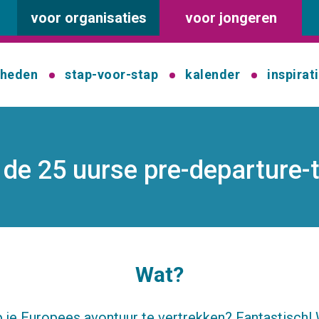
voor organisaties
voor jongeren
kheden
stap-voor-stap
kalender
inspirat
or de 25 uurse pre-departure-
Wat?
 je Europees avontuur te vertrekken? Fantastisch! 