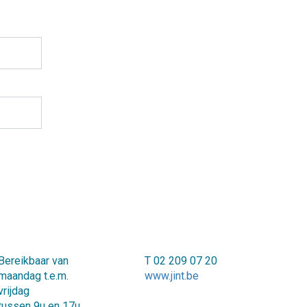
Bereikbaar van
T 02 209 07 20
maandag t.e.m.
www.jint.be
vrijdag
tussen 9u en 17u