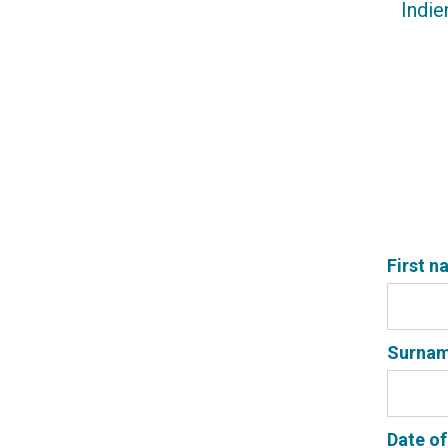
Indie
First 
Surna
Date of