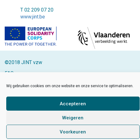
T 02 209 07 20
www.jint.be
©2018 JINT vzw
FAQ
Disclaimer
Wij gebruiken cookies om onze website en onze service te optimaliseren.
Sitemap
Accepteren
Developed by Sinergio
/
Made by Hanna
Weigeren
Voorkeuren