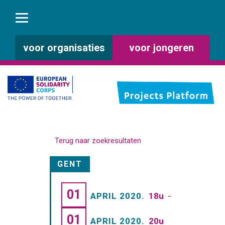
voor organisaties
voor jongeren
Terug naar zoekresultaten
GENT
01
APRIL 2020.
18u
-
01
APRIL 2020.
20u