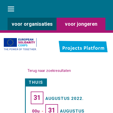
voor organisaties
voor jongeren
Terug naar zoekresultaten
THUIS
31
AUGUSTUS 2022.
31
00u
-
AUGUSTUS