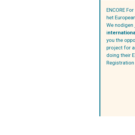
ENCORE For Y
het European
We nodigen j
i
nternationa
you the oppo
project for a
doing their 
Registration