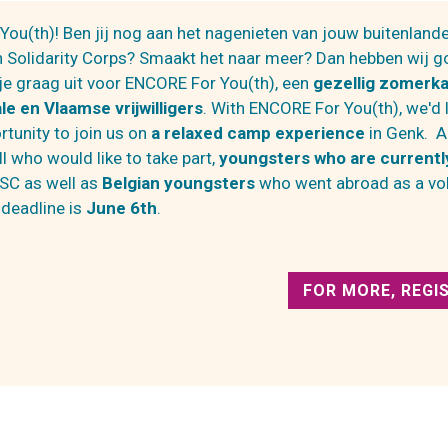
ou(th)! Ben jij nog aan het nagenieten van jouw buitenlande
 Solidarity Corps? Smaakt het naar meer? Dan hebben wij g
e graag uit voor ENCORE For You(th), een
gezellig zomerk
le en Vlaamse vrijwilligers
. With ENCORE For You(th), we'd l
rtunity to join us on
a relaxed camp experience
in Genk. 
ll who would like to take part,
youngsters who are currentl
ESC as well as
Belgian youngsters
who went abroad as a vol
 deadline is
June 6th
.
FOR MORE, REGI