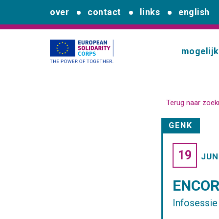
over
contact
links
english
mogelij
Terug naar zoek
GENK
19
JUN
ENCORE
Infosessie