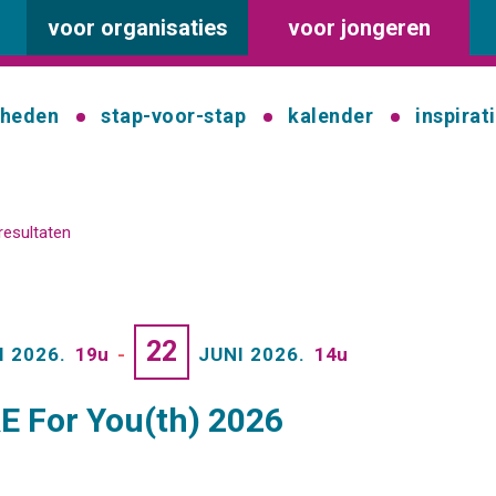
voor organisaties
voor jongeren
kheden
stap-voor-stap
kalender
inspirat
resultaten
22
I 2026.
19u
-
JUNI 2026.
14u
 For You(th) 2026