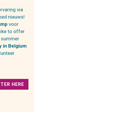
rvaring via
oed nieuws!
amp
voor
ike to offer
A summer
y in Belgium
unteer.
STER HERE