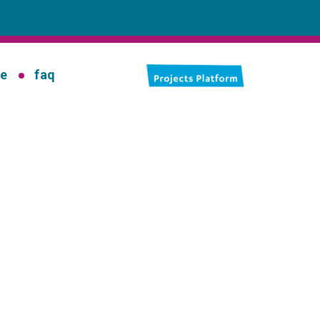
ie
faq